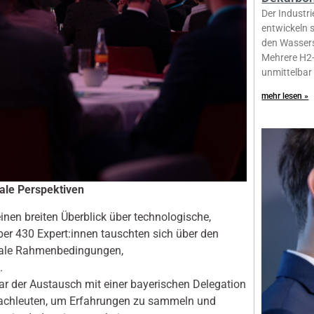
Der Industr
entwickeln s
den Wassers
Mehrere H2-
unmittelbar
mehr lesen »
nale Perspektiven
nen breiten Überblick über technologische,
ber 430 Expert:innen tauschten sich über den
onale Rahmenbedingungen,
.
ar der Austausch mit einer bayerischen Delegation
 Fachleuten, um Erfahrungen zu sammeln und