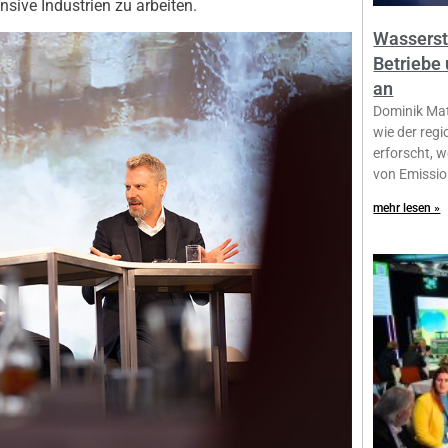
sive Industrien zu arbeiten.
Wassersto
Betriebe
an
Dominik Mat
wie der reg
erforscht, 
von Emissio
mehr lesen »