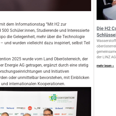
mit dem Informationstag “Mit H2 zur
Die H2 C
d 500 Schüler:innen, Studierende und Interessierte
Schlüsse
o die Gelegenheit, mehr über die Technologie
Wasserstoff 
 und wurden vielleicht dazu inspiriert, selbst Teil
oberösterrei
gemeinsame 
der LINZ AG
ntion 2025 wurde vom Land Oberösterreich, der
r Energie AG getragen, ergänzt durch eine stetig
mehr lesen »
schungseinrichtungen und Initiativen
erden oder unmittelbar bevorstehen, mit Einblicken
 und internationalen Kooperationen.