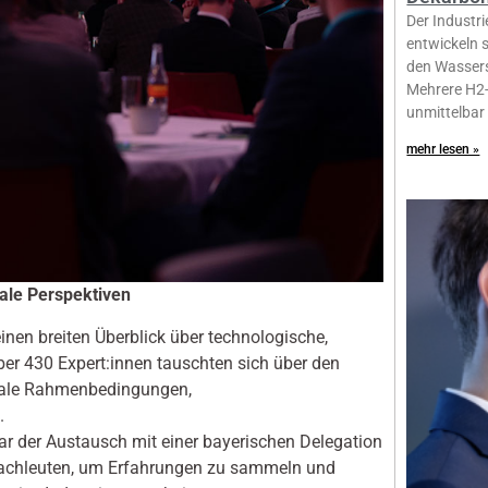
Der Industr
entwickeln s
den Wassers
Mehrere H2-
unmittelbar
mehr lesen »
nale Perspektiven
nen breiten Überblick über technologische,
ber 430 Expert:innen tauschten sich über den
onale Rahmenbedingungen,
.
ar der Austausch mit einer bayerischen Delegation
 Fachleuten, um Erfahrungen zu sammeln und