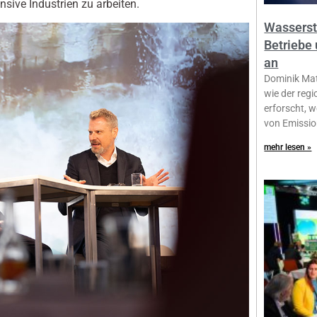
sive Industrien zu arbeiten.
Wassersto
Betriebe
an
Dominik Mat
wie der reg
erforscht, 
von Emissio
mehr lesen »