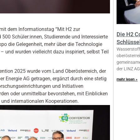
mit dem Informationstag “Mit H2 zur
Die H2 C
d 500 Schüler:innen, Studierende und Interessierte
Schlüsse
o die Gelegenheit, mehr über die Technologie
Wasserstoff 
 und wurden vielleicht dazu inspiriert, selbst Teil
oberösterrei
gemeinsame 
der LINZ AG
ntion 2025 wurde vom Land Oberösterreich, der
r Energie AG getragen, ergänzt durch eine stetig
mehr lesen »
schungseinrichtungen und Initiativen
erden oder unmittelbar bevorstehen, mit Einblicken
 und internationalen Kooperationen.